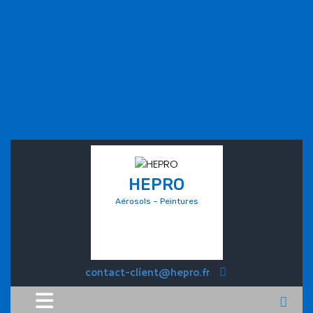
HEPRO
Aérosols – Peintures
contact-client@hepro.fr