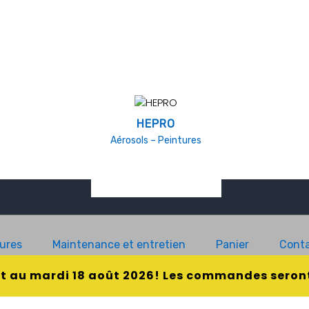
HEPRO
Aérosols – Peintures
ures
Maintenance et entretien
Panier
Conta
et au mardi 18 août 2026! Les commandes seront