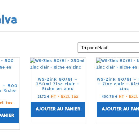
alva
WS-Zink 80/81 –
WS-Zink 80/81 – 
250ml Zinc clair –
– Zinc clair – Ri
1 – 500
Riche en zinc
zinc
r Riche
c
HT - Excl. tax
HT - Excl.
21,72
€
430,78
€
cl. tax
AJOUTER AU PANIER
AJOUTER AU PAN
PANIER