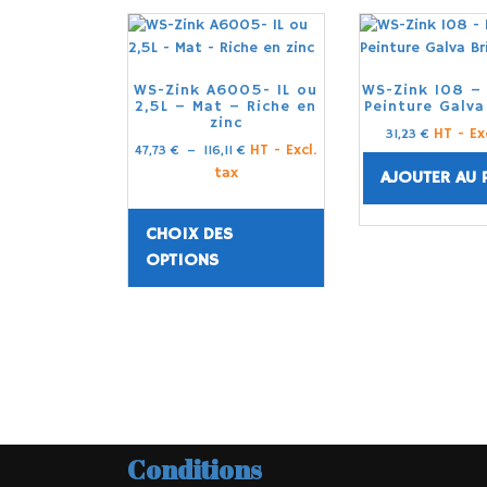
WS-Zink A6005- 1L ou
WS-Zink 108 – 1
2,5L – Mat – Riche en
Peinture Galva 
zinc
HT - Ex
31,23
€
HT - Excl.
47,73
€
–
116,11
€
tax
AJOUTER AU 
CHOIX DES
OPTIONS
Conditions