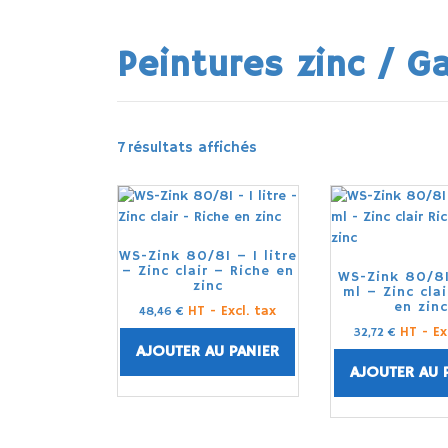
Peintures zinc / G
7 résultats affichés
WS-Zink 80/81 – 1 litre
– Zinc clair – Riche en
WS-Zink 80/8
zinc
ml – Zinc clai
en zin
HT - Excl. tax
48,46
€
HT - Ex
32,72
€
AJOUTER AU PANIER
AJOUTER AU 