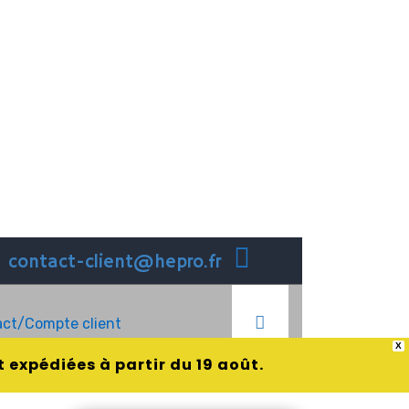
contact-client@hepro.fr
ct/Compte client
X
 expédiées à partir du 19 août.