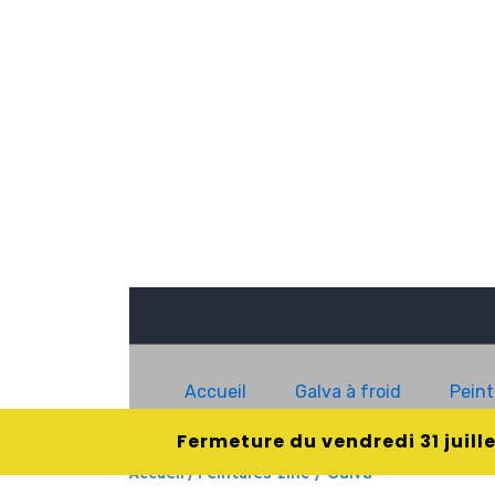
Accueil
Galva à froid
Peint
Fermeture du vendredi 31 juill
Accueil
/ Peintures zinc / Galva