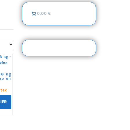
0,00 €
18 kg
che en
 tax
IER