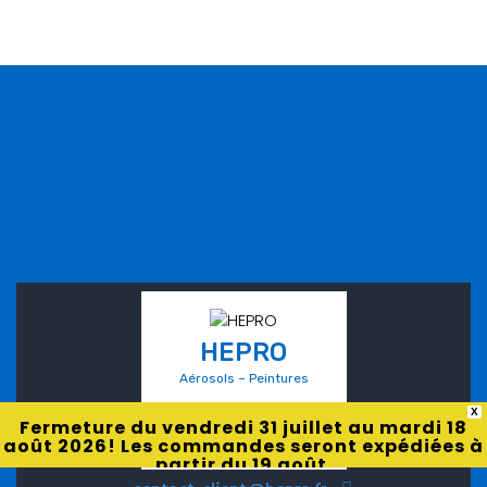
HEPRO
Aérosols – Peintures
X
Fermeture du vendredi 31 juillet au mardi 18
août 2026! Les commandes seront expédiées à
partir du 19 août.