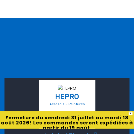
HEPRO
Aérosols – Peintures
X
Fermeture du vendredi 31 juillet au mardi 18
août 2026! Les commandes seront expédiées à
partir du 19 août.