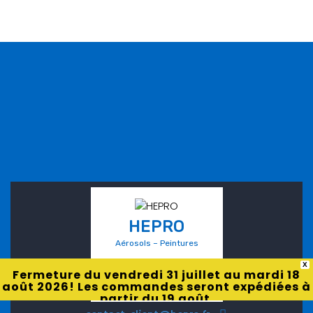
HEPRO
Aérosols – Peintures
X
Fermeture du vendredi 31 juillet au mardi 18
août 2026! Les commandes seront expédiées à
partir du 19 août.