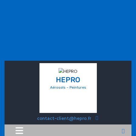
HEPRO
Aérosols – Peintures
contact-client@hepro.fr