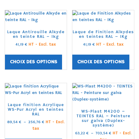
Laque Antirouille Alkyde
Laque de Finition Alkydes
en teinte RAL – 1kg
en teintes RAL – 1Kg
HT - Excl. tax
HT - Excl. tax
41,19
€
41,19
€
CHOIX DES OPTIONS
CHOIX DES OPTIONS
Laque finition Acrylique
WS-Pur Acryl en teintes
WS-Plast M4200 –
RAL
TEINTES RAL – Peinture
sur galva (Duplex-
HT - Excl.
89,54
€
–
256,76
€
système)
tax
HT - Excl.
63,22
€
–
703,54
€