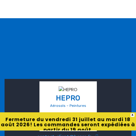
HEPRO
Aérosols – Peintures
X
Fermeture du vendredi 31 juillet au mardi 18
août 2026! Les commandes seront expédiées à
partir du 19 août.