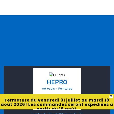
HEPRO
Aérosols – Peintures
X
Fermeture du vendredi 31 juillet au mardi 18
août 2026! Les commandes seront expédiées à
partir du 19 août.