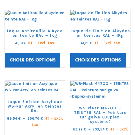
Laque Antirouille Alkyde
Laque de Finition Alkydes
en teinte RAL – 1kg
en teintes RAL – 1Kg
HT - Excl. tax
HT - Excl. tax
41,19
€
41,19
€
CHOIX DES OPTIONS
CHOIX DES OPTIONS
Laque finition Acrylique
WS-Pur Acryl en teintes
WS-Plast M4200 –
RAL
TEINTES RAL – Peinture
sur galva (Duplex-
HT - Excl.
89,54
€
–
256,76
€
système)
tax
HT - Excl.
63,22
€
–
703,54
€