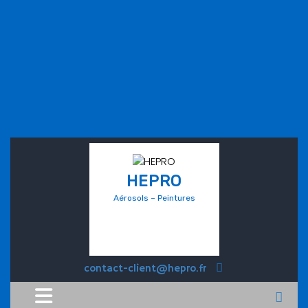
HEPRO
Aérosols – Peintures
contact-client@hepro.fr