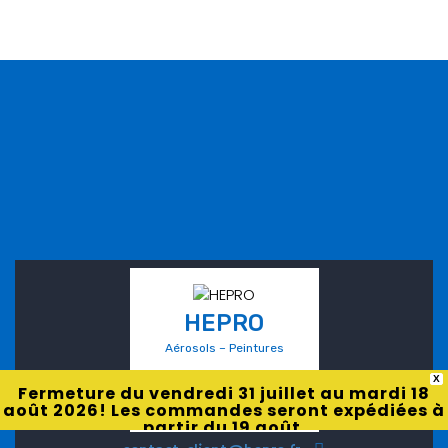
HEPRO
Aérosols – Peintures
X
Fermeture du vendredi 31 juillet au mardi 18
août 2026! Les commandes seront expédiées à
partir du 19 août.