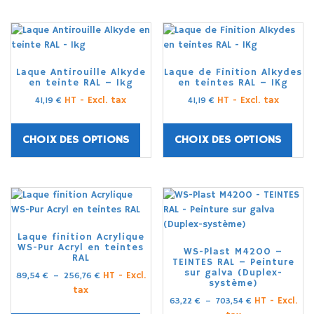
Laque Antirouille Alkyde
Laque de Finition Alkydes
en teinte RAL – 1kg
en teintes RAL – 1Kg
HT - Excl. tax
HT - Excl. tax
41,19
€
41,19
€
CHOIX DES OPTIONS
CHOIX DES OPTIONS
Laque finition Acrylique
WS-Pur Acryl en teintes
WS-Plast M4200 –
RAL
TEINTES RAL – Peinture
sur galva (Duplex-
HT - Excl.
89,54
€
–
256,76
€
système)
tax
HT - Excl.
63,22
€
–
703,54
€