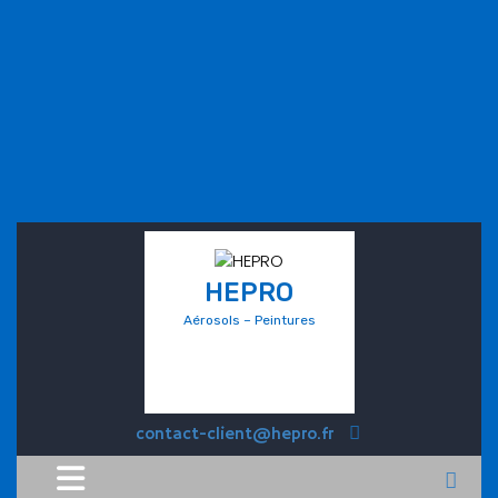
HEPRO
Aérosols – Peintures
contact-client@hepro.fr