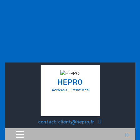
HEPRO
Aérosols – Peintures
contact-client@hepro.fr