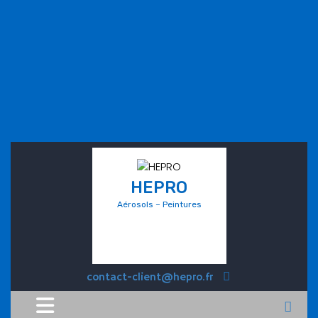
HEPRO
Aérosols – Peintures
contact-client@hepro.fr