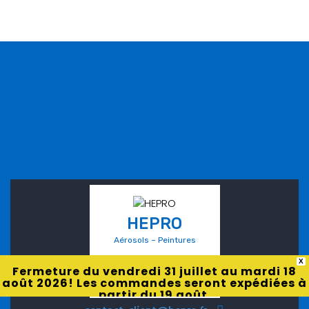
HEPRO
Aérosols – Peintures
X
Fermeture du vendredi 31 juillet au mardi 18
août 2026! Les commandes seront expédiées à
partir du 19 août.