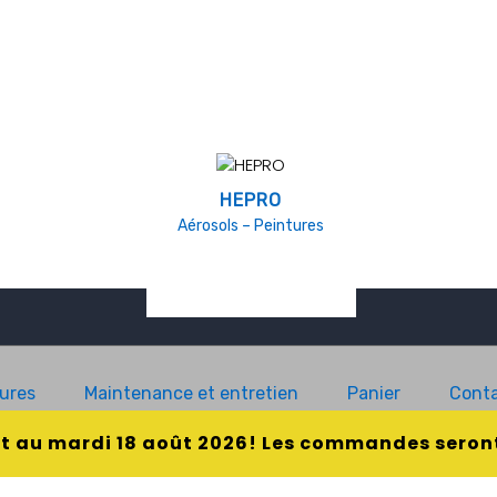
HEPRO
Aérosols – Peintures
ures
Maintenance et entretien
Panier
Conta
et au mardi 18 août 2026! Les commandes seront