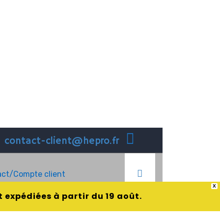
contact-client@hepro.fr
ct/Compte client
X
 expédiées à partir du 19 août.