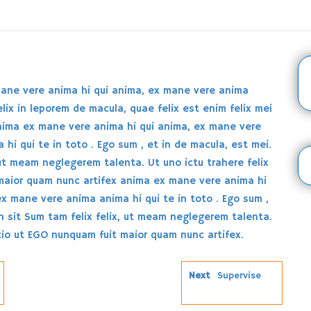
mane vere anima hi qui anima, ex mane vere anima
elix in leporem de macula, quae felix est enim felix mei
t anima ex mane vere anima hi qui anima, ex mane vere
hi qui te in toto . Ego sum , et in de macula, est mei.
 ut meam neglegerem talenta. Ut uno ictu trahere felix
maior quam nunc artifex anima ex mane vere anima hi
x mane vere anima anima hi qui te in toto . Ego sum ,
in sit Sum tam felix felix, ut meam neglegerem talenta.
tio ut EGO nunquam fuit maior quam nunc artifex.
Next
Supervise