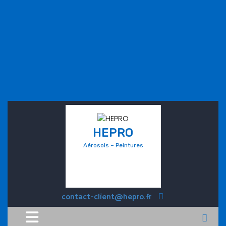
HEPRO
Aérosols – Peintures
contact-client@hepro.fr