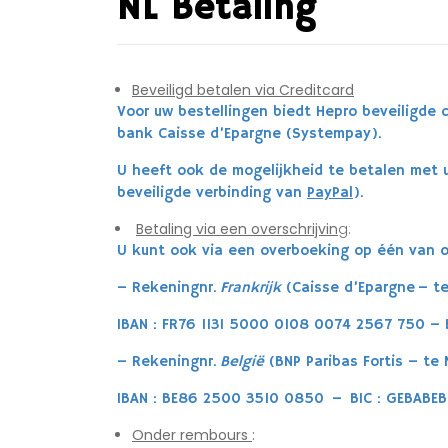
NL Betaling
Beveiligd betalen via Creditcard
Voor uw bestellingen biedt Hepro beveiligde c
bank
Caisse d’Epargne (Systempay).
U heeft ook de mogelijkheid te betalen met u
beveiligde verbinding van
PayPal
).
Betaling via een overschrijvin
g:
U kunt ook via een overboeking op één van 
– Rekeningnr.
Frankrijk
(Caisse d’Epargne – te
IBA
N :
FR76 1131 5000 0108 0074 2567 750 – B
– Rekeningnr.
België
(BNP Paribas Fortis – te
IBAN : BE86 2500 3510 0850 – BIC : GEBABE
Onder rembours
: