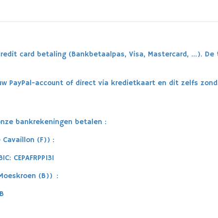
redit card betaling (Bankbetaalpas, Visa, Mastercard, …). De 
w PayPal-account of direct via kredietkaart en dit zelfs zond
onze bankrekeningen betalen :
 Cavaillon (F
)) :
IC: CEPAFRPP131
 Moeskroen (B)) :
BB