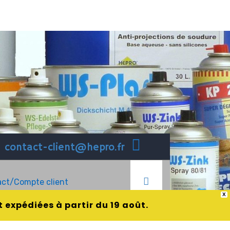
contact-client@hepro.fr
ct/Compte client
X
 expédiées à partir du 19 août.