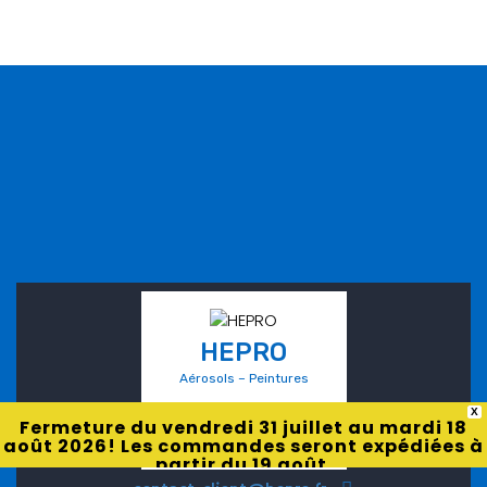
HEPRO
Aérosols – Peintures
X
Fermeture du vendredi 31 juillet au mardi 18
août 2026! Les commandes seront expédiées à
partir du 19 août.