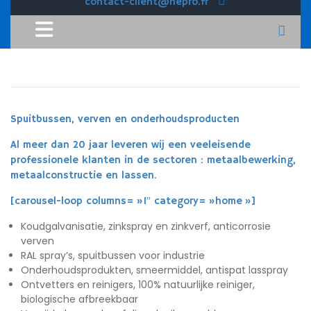
contact-client@hepro.fr
Spuitbussen, verven en onderhoudsproducten
Al meer dan 20 jaar leveren wij een veeleisende
professionele klanten in de sectoren : metaalbewerking,
metaalconstructie en lassen.
[carousel-loop columns= »1″ category= »home »]
Koudgalvanisatie, zinkspray en zinkverf, anticorrosie
verven
RAL spray’s, spuitbussen voor industrie
Onderhoudsprodukten, smeermiddel, antispat lasspray
Ontvetters en reinigers, 100% natuurlijke reiniger,
biologische afbreekbaar