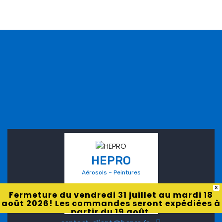
HEPRO
Aérosols – Peintures
X
Fermeture du vendredi 31 juillet au mardi 18
août 2026! Les commandes seront expédiées à
partir du 19 août.