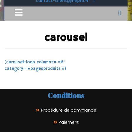
contact-client@hepro.fr
carousel
[carousel-loop columns= »6″
category= »pagesproduits »]
Conditions
Procédure de commande
Paiement