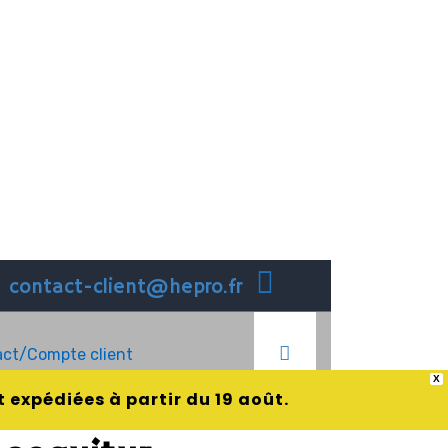
contact-client@hepro.fr
ct/Compte client
X
 expédiées à partir du 19 août.