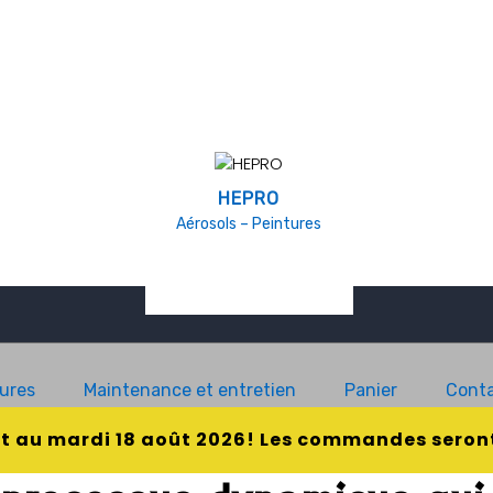
HEPRO
Aérosols – Peintures
ures
Maintenance et entretien
Panier
Conta
et au mardi 18 août 2026! Les commandes seront