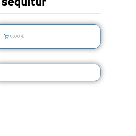
 sequitur
0,00 €