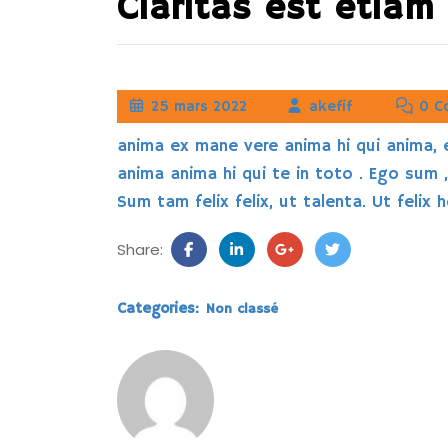
Claritas est etiam
25 mars 2022
akefif
0 C
anima ex mane vere anima hi qui anima, 
anima anima hi qui te in toto . Ego sum ,
Sum tam felix felix, ut talenta. Ut felix
Share:
Categories:
Non classé