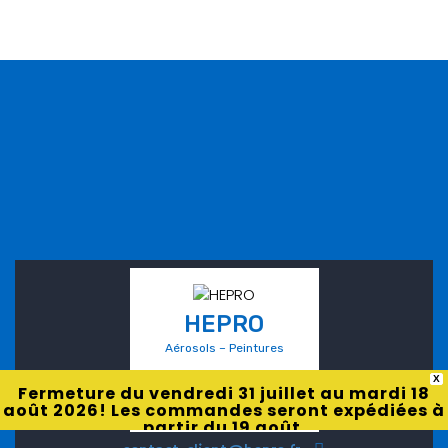
HEPRO
Aérosols – Peintures
X
Fermeture du vendredi 31 juillet au mardi 18
août 2026! Les commandes seront expédiées à
partir du 19 août.